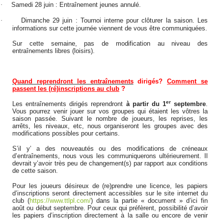
·
Samedi 28 juin : Entraînement jeunes annulé.
·
Dimanche 29 juin : Tournoi interne pour clôturer la saison. Les
informations sur cette journée viennent de vous être communiquées.
Sur cette semaine, pas de modification au niveau des
entraînements libres (loisirs).
Quand reprendront les entraînements
dirigés?
Comment se
passent les (ré)inscriptions au club
?
er
Les entraînements dirigés reprendront
à partir du 1
septembre
.
Vous pourrez venir jouer sur vos groupes qui étaient les vôtres la
saison passée. Suivant le nombre de joueurs, les reprises, les
arrêts, les niveaux, etc, nous organiseront les groupes avec des
modifications possibles pour certains.
S’il y’ a des nouveautés ou des modifications de créneaux
d’entraînements, nous vous les communiquerons ultérieurement. Il
devrait y’avoir très peu de changement(s) par rapport aux conditions
de cette saison.
Pour les joueurs désireux de (re)prendre une licence, les papiers
d’inscriptions seront directement accessibles sur le site internet du
club (
https://www.ttlpl.com/
) dans la partie « document » d’ici fin
août ou début septembre. Pour ceux qui préfèrent, possibilité d’avoir
les papiers d’inscription directement à la salle ou encore de venir